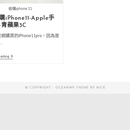
收購iphone 11
iPhone11-Apple手
-青蘋果3C
官網購買的iPhone11pro，因為是
.
高
eading
雄
收
購
IPhone11-
Apple
手
© COPYRIGHT - OCEANWP THEME BY NICK
機
收
購-
青
蘋
果
3C