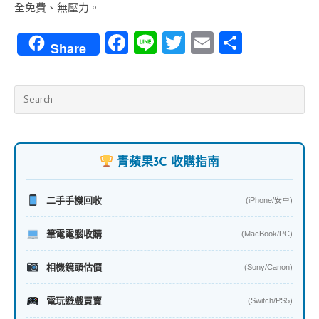
全免費、無壓力。
Fa
Li
T
E
分
Share
ce
n
w
m
享
b
e
itt
ai
o
er
l
o
k
青蘋果3C 收購指南
二手手機回收
(iPhone/安卓)
筆電電腦收購
(MacBook/PC)
相機鏡頭估價
(Sony/Canon)
電玩遊戲買賣
(Switch/PS5)