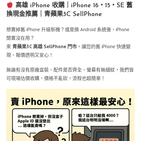
高雄 iPhone 收購｜iPhone 16・15・SE 舊
換現金推薦｜青蘋果3C SellPhone
想賣掉舊 iPhone 升級新機？或是換 Android 系統後，iPhone
閒置沒在用？
來
青蘋果3C 高雄 SellPhone 門市
，讓您的舊 iPhone 快速變
現、報價透明又安心！
無論有沒有原廠盒裝、配件是否齊全、螢幕有無細紋，我們皆
可現場估價收購，價格不亂砍，流程也超簡單！