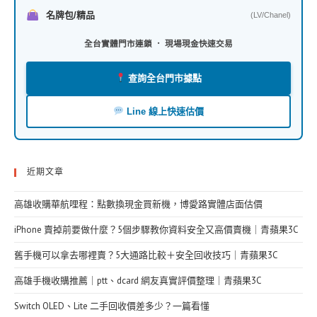
名牌包/精品
(LV/Chanel)
全台實體門市連鎖 ． 現場現金快速交易
查詢全台門市據點
Line 線上快速估價
近期文章
高雄收購華航哩程：點數換現金買新機，博愛路實體店面估價
iPhone 賣掉前要做什麼？5個步驟教你資料安全又高價賣機｜青蘋果3C
舊手機可以拿去哪裡賣？5大通路比較＋安全回收技巧｜青蘋果3C
高雄手機收購推薦｜ptt、dcard 網友真實評價整理｜青蘋果3C
Switch OLED、Lite 二手回收價差多少？一篇看懂