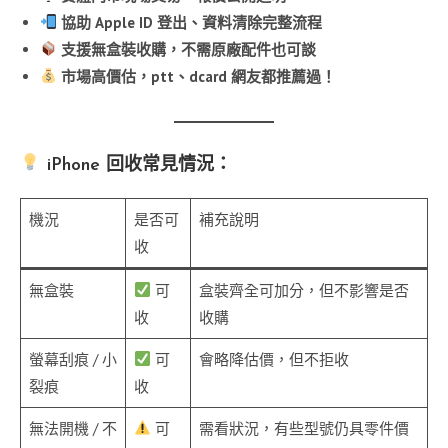
協助 Apple ID 登出、資料清除完整流程
支援無盒裝收購，不需原廠配件也可談
市場高價估，ptt、dcard 網友都推薦過！
iPhone 回收常見情況：
機況
是否可
補充說明
收
無盒裝
可
盒裝齊全可加分，但不影響是否
收
收購
螢幕刮痕 / 小
可
會略降估價，但不拒收
裂痕
收
無法開機 / 不
可
需看狀況，有些型號仍具零件價