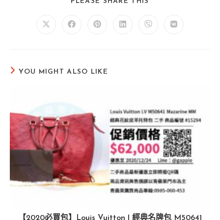
k
SHARE
PLEASE SHARE THIS
THIS
CONTENT
Opens
Opens
Opens
Opens
Opens
Opens
in
in
in
in
in
in
a
a
a
a
a
a
new
new
new
new
new
new
window
window
window
window
window
window
YOU MIGHT ALSO LIKE
【2020必買包】Louis Vuitton | 經典名牌包 M50641