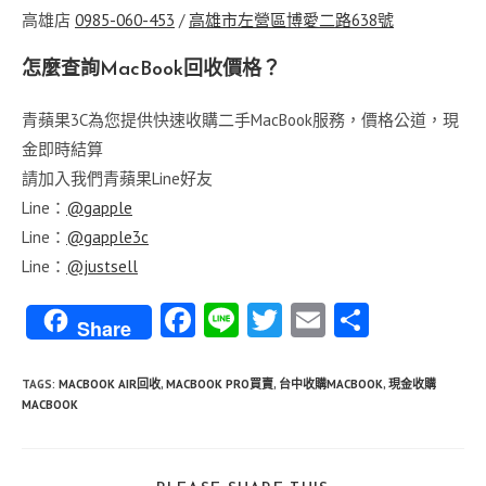
高雄店
0985-060-453
/
高雄市左營區博愛二路638號
怎麼查詢MacBook回收價格？
青蘋果3C為您提供快速收購二手MacBook服務，價格公道，現
金即時結算
請加入我們青蘋果Line好友
Line：
@gapple
Line：
@gapple3c
Line：
@justsell
Fa
Li
T
E
分
Share
ce
n
w
m
享
b
e
itt
ai
TAGS
:
MACBOOK AIR回收
,
MACBOOK PRO買賣
,
台中收購MACBOOK
,
現金收購
MACBOOK
o
er
l
o